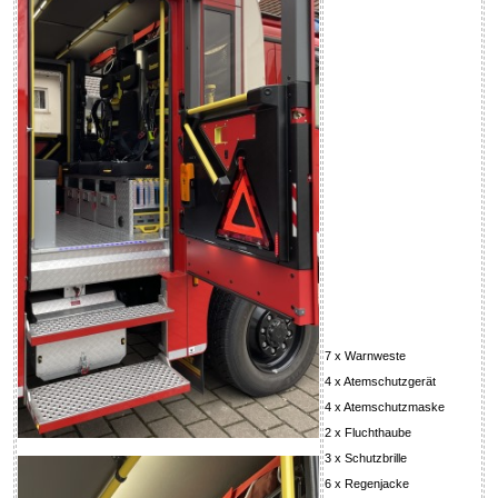
7 x Warnweste
4 x Atemschutzgerät
4 x Atemschutzmaske
2 x Fluchthaube
3 x Schutzbrille
6 x Regenjacke