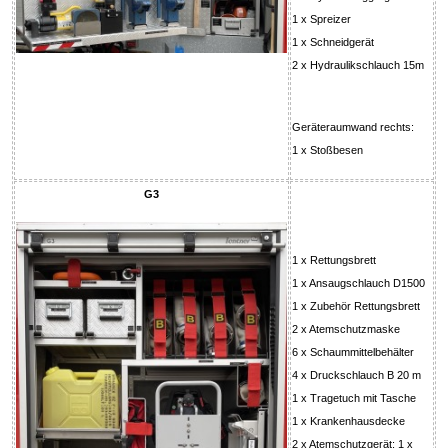
1 x Spreizer
1 x Schneidgerät
2 x Hydraulikschlauch 15m
Geräteraumwand rechts:
1 x Stoßbesen
G3
1 x Rettungsbrett
1 x Ansaugschlauch D1500
1 x Zubehör Rettungsbrett
2 x Atemschutzmaske
6 x Schaummittelbehälter
4 x Druckschlauch B 20 m
1 x Tragetuch mit Tasche
1 x Krankenhausdecke
2 x Atemschutzgerät; 1 x