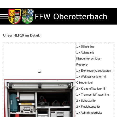
Mobile Menu Toggle
Unser HLF10 im Detail:
1 x Säbelsäge
1 x Ablage mit
Klappenverschluss-
Reserve-
1 x Elektrowerkzeugkasten
G1
1 x Weithalskanister mit
Ölbindemittel
2 x Kraftstoffkanister 5 l
1 x Trennschleifmaschine
2 x Schutzbrille
2 x Flutlichtstrahler
1 x Aufnahmebrücke