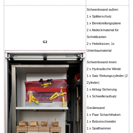
Schwenkwand außen:
1 x Splitterschutz
1 x Bereitstellungsplane
2 x Abdeckmaterial für
Schnittkanten
G2
2 x Hebekissen; 1x
Unterbaumaterial
Schwenkwand innen:
2 x Hydraulische Winde
1 x Satz Rettungszylinder (2
Zylinder)
1 x Airbag-Sicherung
1 x Schwelleraufsatz
Gerätewand:
1 x Paar Schachthaken
1 x Bolzenschneider
1 x Spalthammer