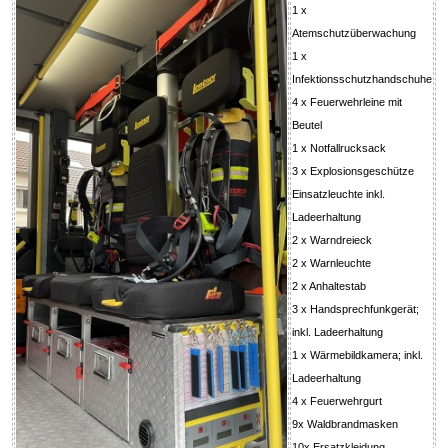
1 x
Atemschutzüberwachung
1 x
Infektionsschutzhandschuhe
4 x Feuerwehrleine mit
Beutel
1 x Notfallrucksack
3 x Explosionsgeschütze
Einsatzleuchte inkl.
Ladeerhaltung
2 x Warndreieck
2 x Warnleuchte
2 x Anhaltestab
3 x Handsprechfunkgerät;
inkl. Ladeerhaltung
1 x Wärmebildkamera; inkl.
Ladeerhaltung
4 x Feuerwehrgurt
9x Waldbrandmasken
10x Ersatzkleidung