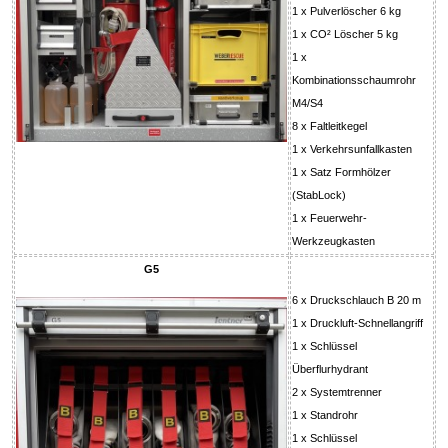
1 x Pulverlöscher 6 kg
1 x CO² Löscher 5 kg
1 x
Kombinationsschaumrohr
M4/S4
8 x Faltleitkegel
1 x Verkehrsunfallkasten
1 x Satz Formhölzer
(StabLock)
1 x Feuerwehr-
Werkzeugkasten
G5
6 x Druckschlauch B 20 m
1 x Druckluft-Schnellangriff
1 x Schlüssel
Überflurhydrant
2 x Systemtrenner
1 x Standrohr
1 x Schlüssel