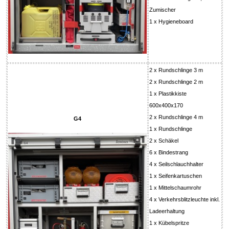
Zumischer
1 x Hygieneboard
2 x Rundschlinge 3 m
2 x Rundschlinge 2 m
1 x Plastikkiste
600x400x170
2 x Rundschlinge 4 m
G4
1 x Rundschlinge
2 x Schäkel
6 x Bindestrang
4 x Seilschlauchhalter
1 x Seifenkartuschen
1 x Mittelschaumrohr
4 x Verkehrsblitzleuchte inkl.
Ladeerhaltung
1 x Kübelspritze