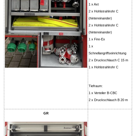
1 x Axt
2 x Hohlstrahlrohr C
(hintereinander)
2 x Hohlstrahlrohr C
(hintereinander)
1 x Fire-Ex
1 x
Schnellangriffseinrichtung
2 x Druckschlauch C 15 m
1 x Hohlstrahlrohr C
Tiefraum:
1 x Verteiler B-CBC
2 x Druckschlauch B 20 m
GR