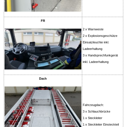
FR
2 x Warnweste
2 x Explosionsgeschütze
Einsatzleuchte inkl.
Ladeerhaltung
3 x Handsprechfunkgerät
inkl. Ladeerhaltung
Dach
Fahrzeugdach:
3 x Schlauchbrücke
1 x Steckleiter
1 x Steckleiter Einsteckteil