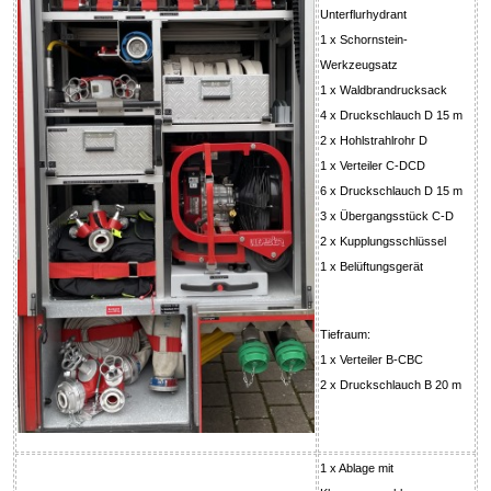
Unterflurhydrant
1 x Schornstein-
Werkzeugsatz
1 x Waldbrandrucksack
4 x Druckschlauch D 15 m
2 x Hohlstrahlrohr D
1 x Verteiler C-DCD
6 x Druckschlauch D 15 m
3 x Übergangsstück C-D
2 x Kupplungsschlüssel
1 x Belüftungsgerät
Tiefraum:
1 x Verteiler B-CBC
2 x Druckschlauch B 20 m
1 x Ablage mit