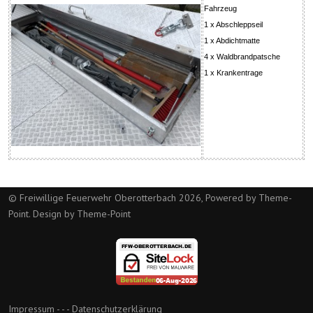
Fahrzeug
1 x Abschleppseil
1 x Abdichtmatte
4 x Waldbrandpatsche
1 x Krankentrage
© Freiwillige Feuerwehr Oberotterbach 2026, Powered by
Theme-
Point
. Design by
Theme-Point
Impressum
- - -
Datenschutzerklärung