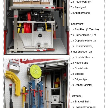
1 x Feuerwehraxt
2 x Faltsignal
1 x Absperrband
Innenraum:
1 x StabFast (1 Tasche)
2 x Füllschlauch 10 m
1 x Doppelsteuerorgan
1 x Druckminderer,
angeschlossen an
1 x Druckluftflasche
1 x Kettensäge
1 x Ersatzkette
1 x Spaltkeil
1 x Bügelsäge
1 x Doppelkanister
Tiefraum:
1 x Trageeinheit
1 x Hydraulikaggregat