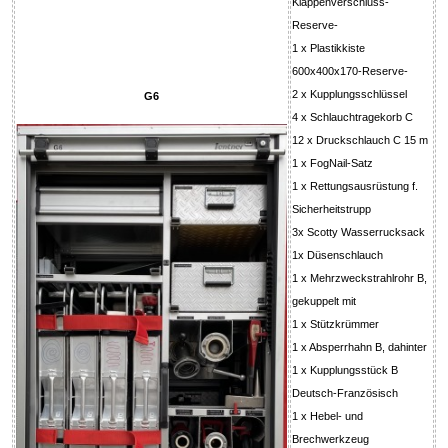
Klappenverschluss-
Reserve-
1 x Plastikkiste
600x400x170-Reserve-
2 x Kupplungsschlüssel
G6
4 x Schlauchtragekorb C
12 x Druckschlauch C 15 m
1 x FogNail-Satz
1 x Rettungsausrüstung f.
Sicherheitstrupp
3x Scotty Wasserrucksack
1x Düsenschlauch
1 x Mehrzweckstrahlrohr B,
gekuppelt mit
1 x Stützkrümmer
1 x Absperrhahn B, dahinter
1 x Kupplungsstück B
Deutsch-Französisch
1 x Hebel- und
Brechwerkzeug