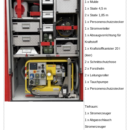
1 x Mulde
1 x Stativ 4,5 m
2 x Stativ 1,85 m
1 x Personenschutzstecker
1 x Stromverteiler
1 x Absaugvorrichtung für
Kraftstoff
1 x Kraftstoffkanister 20 l
(leer)
2 x Schnittschutzhose
2 x Forsthelm
2 x Leitungsroller
1 x Tauchpumpe
1 x Personenschutzstecker
Tiefraum:
1 x Stromerzeuger
1 x Abgasschlauch
Stromerzeuger