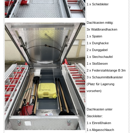
1 x Schiebleiter
Dachkasten mittig:
3x Waldbrandhacken
1 x Spaten
1 x Dunghacke
2 x Dunggabel
1 x Stechschaufel
1 x Stoßbesen
2 x Federstahlstange B 3m
3 x Schaummittelkanister
(Platz für Lagerung
vorsehen)
Dachkasten unter
Steckleiter:
1 x Einreißhaken
1 x Abgasschlauch