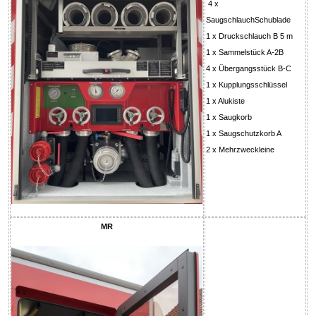
4 x
SaugschlauchSchublade
1 x Druckschlauch B 5 m
1 x Sammelstück A-2B
4 x Übergangsstück B-C
1 x Kupplungsschlüssel
1 x Alukiste
1 x Saugkorb
1 x Saugschutzkorb A
2 x Mehrzweckleine
MR