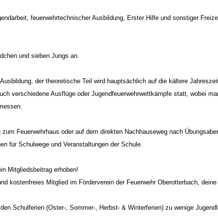
ndarbeit, feuerwehrtechnischer Ausbildung, Erster Hilfe und sonstiger Freizeit
ädchen und sieben Jungs an.
ildung, der theoretische Teil wird hauptsächlich auf die kältere Jahreszeite
 verschiedene Ausflüge oder Jugendfeuerwehrwettkämpfe statt, wobei man d
 messen.
eg zum Feuerwehrhaus oder auf dem direkten Nachhauseweg nach Übungsaben
ngen für Schulwege und Veranstaltungen der Schule.
in Mitgliedsbeitrag erhoben!
 kostenfreies Mitglied im Förderverein der Feuerwehr Oberotterbach, deine El
 in den Schulferien (Oster-, Sommer-, Herbst- & Winterferien) zu wenige Jugen