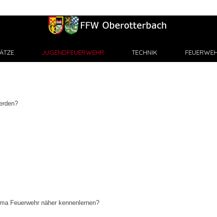
ÄTZE
JUGENDFEUERWEHR
TECHNIK
FEUERWEH
erden?
hema Feuerwehr näher kennenlernen?