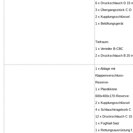
6 x Druckschlauch D 15 
3 x Übergangsstück C-D
2 x Kupplungsschlüssel
1 x Belüftungsgerät
Tiefraum:
1 x Verteiler B-CBC
2 x Druckschlauch B 20 
1 x Ablage mit
Klappenverschluss-
Reserve-
1 x Plastikkiste
600x400x170-Reserve-
2 x Kupplungsschlüssel
4 x Schlauchtragekorb C
12 x Druckschlauch C 15
1 x FogNail-Satz
1 x Rettungsausrüstung f.