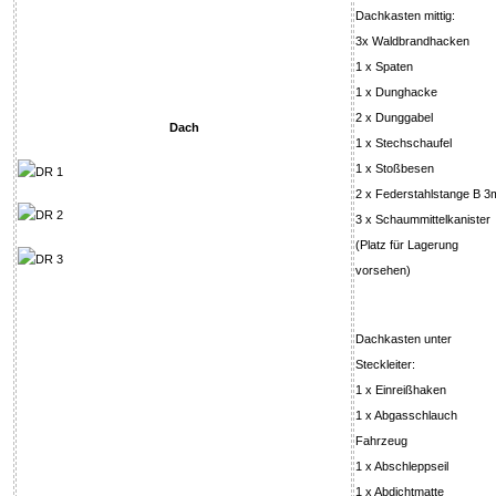
Dachkasten mittig:
3x Waldbrandhacken
1 x Spaten
1 x Dunghacke
2 x Dunggabel
Dach
1 x Stechschaufel
1 x Stoßbesen
2 x Federstahlstange B 3
3 x Schaummittelkanister
(Platz für Lagerung
vorsehen)
Dachkasten unter
Steckleiter:
1 x Einreißhaken
1 x Abgasschlauch
Fahrzeug
1 x Abschleppseil
1 x Abdichtmatte