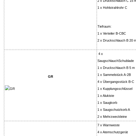
2 x Druckschlauch C 15 
1 x Hohlstrahlrohr C
Tiefraum:
1 x Verteiler B-CBC
2 x Druckschlauch B 20 
4 x
SaugschlauchSchublade
1 x Druckschlauch B 5 m
1 x Sammelstück A-2B
GR
4 x Übergangsstück B-C
1 x Kupplungsschlüssel
1 x Alukiste
1 x Saugkorb
1 x Saugschutzkorb A
2 x Mehrzweckleine
7 x Warnweste
4 x Atemschutzgerät