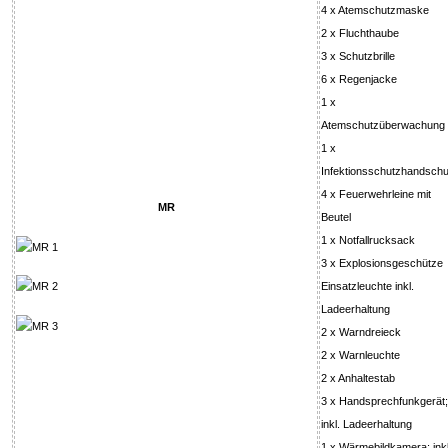
4 x Atemschutzmaske
2 x Fluchthaube
3 x Schutzbrille
6 x Regenjacke
1 x
Atemschutzüberwachung
1 x
Infektionsschutzhandsch
4 x Feuerwehrleine mit
MR
Beutel
1 x Notfallrucksack
3 x Explosionsgeschütze
Einsatzleuchte inkl.
Ladeerhaltung
2 x Warndreieck
2 x Warnleuchte
2 x Anhaltestab
3 x Handsprechfunkgerät;
inkl. Ladeerhaltung
1 x Wärmebildkamera; inkl