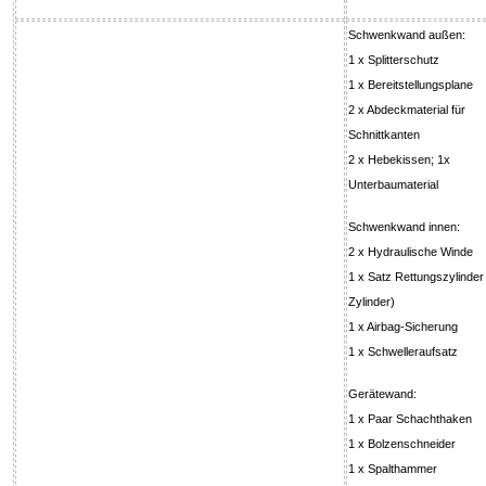
Schwenkwand außen:
1 x Splitterschutz
1 x Bereitstellungsplane
2 x Abdeckmaterial für
Schnittkanten
2 x Hebekissen; 1x
Unterbaumaterial
Schwenkwand innen:
2 x Hydraulische Winde
1 x Satz Rettungszylinder
Zylinder)
1 x Airbag-Sicherung
1 x Schwelleraufsatz
Gerätewand:
1 x Paar Schachthaken
1 x Bolzenschneider
1 x Spalthammer