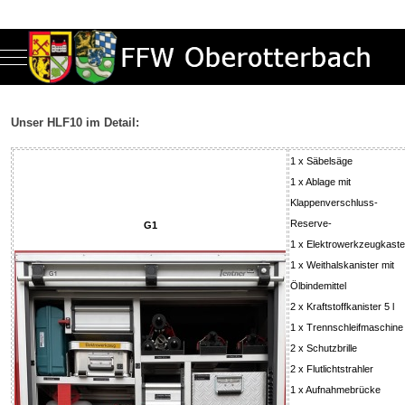
Mobile Menu Toggle
Unser HLF10 im Detail:
1 x Säbelsäge
1 x Ablage mit
Klappenverschluss-
Reserve-
G1
1 x Elektrowerkzeugkast
1 x Weithalskanister mit
Ölbindemittel
2 x Kraftstoffkanister 5 l
1 x Trennschleifmaschine
2 x Schutzbrille
2 x Flutlichtstrahler
1 x Aufnahmebrücke