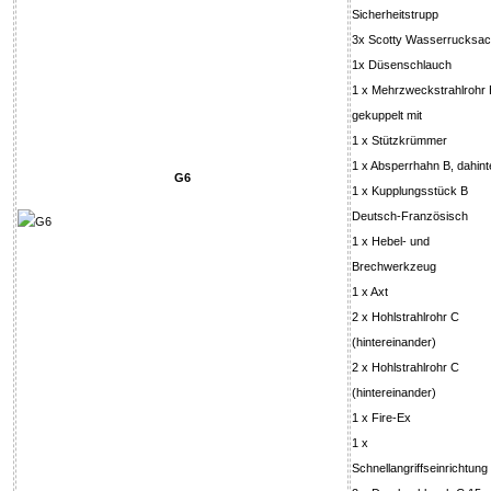
Sicherheitstrupp
3x Scotty Wasserrucksa
1x Düsenschlauch
1 x Mehrzweckstrahlrohr 
gekuppelt mit
1 x Stützkrümmer
1 x Absperrhahn B, dahint
G6
1 x Kupplungsstück B
Deutsch-Französisch
1 x Hebel- und
Brechwerkzeug
1 x Axt
2 x Hohlstrahlrohr C
(hintereinander)
2 x Hohlstrahlrohr C
(hintereinander)
1 x Fire-Ex
1 x
Schnellangriffseinrichtung