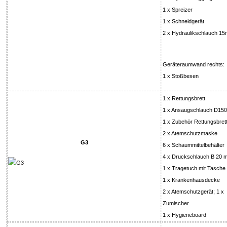
1 x Spreizer
1 x Schneidgerät
2 x Hydraulikschlauch 15
Geräteraumwand rechts:
1 x Stoßbesen
1 x Rettungsbrett
1 x Ansaugschlauch D15
1 x Zubehör Rettungsbret
2 x Atemschutzmaske
G3
6 x Schaummittelbehälter
4 x Druckschlauch B 20 
1 x Tragetuch mit Tasche
1 x Krankenhausdecke
2 x Atemschutzgerät; 1 x
Zumischer
1 x Hygieneboard