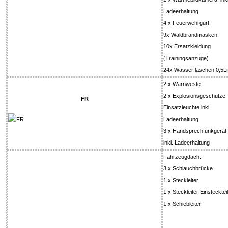
Ladeerhaltung
4 x Feuerwehrgurt
9x Waldbrandmasken
10x Ersatzkleidung
(Trainingsanzüge)
24x Wasserflaschen 0,5Li
2 x Warnweste
2 x Explosionsgeschütze
FR
Einsatzleuchte inkl.
Ladeerhaltung
3 x Handsprechfunkgerät
inkl. Ladeerhaltung
Fahrzeugdach:
3 x Schlauchbrücke
1 x Steckleiter
1 x Steckleiter Einsteckteil
1 x Schiebleiter