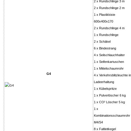
2 x Rundschlinge 3 m
2 x Rundschlinge 2 m
1 x Plastikkiste
600x400x170
2 x Rundschlinge 4 m
1 x Rundschlinge
2 x Schäkel
6 x Bindestrang
4 x Seilschlauchhalter
1 x Seifenkartuschen
1 x Mittelschaumrohr
G4
4 x Verkehrsblitzleuchte in
Ladeerhaltung
1 x Kübelspritze
1 x Pulverlöscher 6 kg
1 x CO² Löscher 5 kg
1 x
Kombinationsschaumrohr
M4/S4
8 x Faltleitkegel