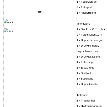
1 x Feuerwehraxt
2 x Faltsignal
G2
1 x Absperrband
Innenraum:
1 x StabFast (1 Tasche)
2 x Füllschlauch 10 m
1 x Doppelsteuerorgan
1 x Druckminderer,
angeschlossen an
1 x Druckluftflasche
1 x Kettensäge
1 x Ersatzkette
1 x Spaltkeil
1 x Bügelsäge
1 x Doppelkanister
Tiefraum:
1 x Trageeinheit
1 x Hydraulikaggregat