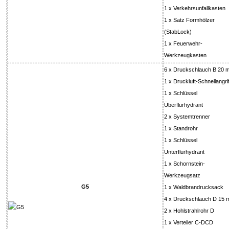
1 x Verkehrsunfallkasten
1 x Satz Formhölzer
(StabLock)
1 x Feuerwehr-
Werkzeugkasten
6 x Druckschlauch B 20 
1 x Druckluft-Schnellangrif
1 x Schlüssel
Überflurhydrant
2 x Systemtrenner
1 x Standrohr
1 x Schlüssel
Unterflurhydrant
1 x Schornstein-
Werkzeugsatz
G5
1 x Waldbrandrucksack
4 x Druckschlauch D 15 
2 x Hohlstrahlrohr D
1 x Verteiler C-DCD