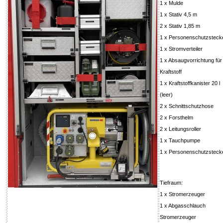
1 x Mulde
1 x Stativ 4,5 m
2 x Stativ 1,85 m
1 x Personenschutzsteck
1 x Stromverteiler
1 x Absaugvorrichtung für
Kraftstoff
1 x Kraftstoffkanister 20 l
(leer)
2 x Schnittschutzhose
2 x Forsthelm
2 x Leitungsroller
1 x Tauchpumpe
1 x Personenschutzsteck
Tiefraum:
1 x Stromerzeuger
1 x Abgasschlauch
Stromerzeuger