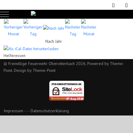
Mobile Menu Toggle
Nach Jahr
Helferessen
© Freiwillige Feuerwehr Oberotterbach 2026, Powered by
Theme-
Point
. Design by
Theme-Point
Impressum
- - -
Datenschutzerklärung