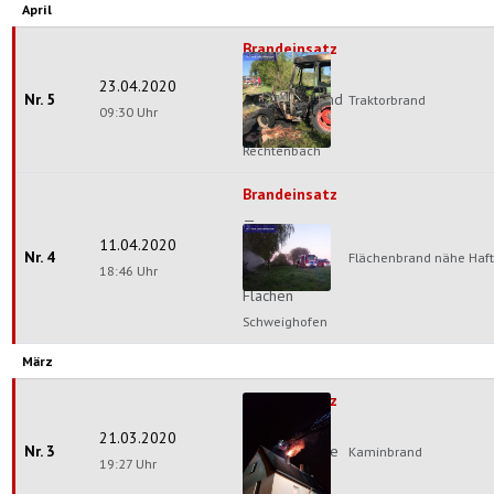
April
Brandeinsatz
—
23.04.2020
Nr. 5
Fahrzeugbrand
Traktorbrand
09:30 Uhr
Schweigen-
Rechtenbach
Brandeinsatz
—
11.04.2020
Wald
Nr. 4
Flächenbrand nähe Haft
/
18:46 Uhr
Flächen
Schweighofen
März
Brandeinsatz
—
21.03.2020
Nr. 3
Wohngebäude
Kaminbrand
19:27 Uhr
Schweigen-