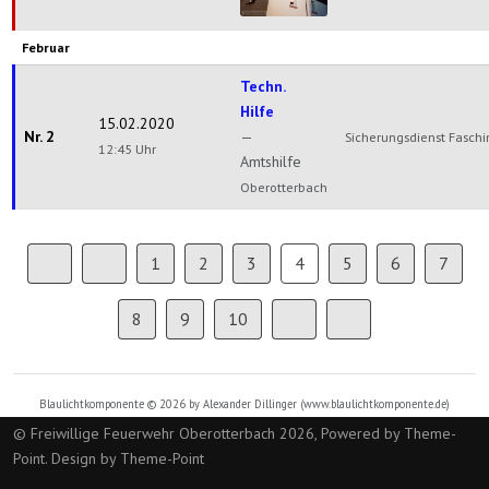
Rechtenbach
Februar
Techn.
Hilfe
15.02.2020
Nr. 2
—
Sicherungsdienst Fasch
12:45 Uhr
Amtshilfe
Oberotterbach
1
2
3
4
5
6
7
8
9
10
Blaulichtkomponente © 2026 by Alexander Dillinger (
www.blaulichtkomponente.de
)
© Freiwillige Feuerwehr Oberotterbach 2026, Powered by
Theme-
Point
. Design by
Theme-Point