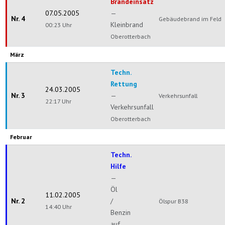
Brandeinsatz
07.05.2005
—
Nr. 4
Gebäudebrand im Feld
Kleinbrand
00:23 Uhr
Oberotterbach
März
Techn.
Rettung
24.03.2005
Nr. 3
—
Verkehrsunfall
22:17 Uhr
Verkehrsunfall
Oberotterbach
Februar
Techn.
Hilfe
—
Öl
11.02.2005
Nr. 2
/
Ölspur B38
14:40 Uhr
Benzin
auf