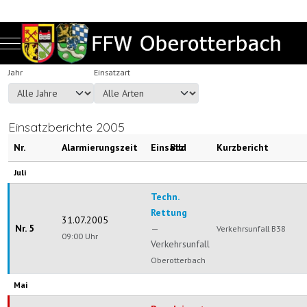
Mobile Menu Toggle
Jahr
Einsatzart
Einsatzberichte 2005
Nr.
Alarmierungszeit
Einsatz
Bild
Kurzbericht
Juli
Techn.
Rettung
31.07.2005
Nr. 5
—
Verkehrsunfall B38
09:00 Uhr
Verkehrsunfall
Oberotterbach
Mai